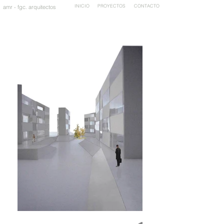
INICIO
PROYECTOS
CONTACTO
amr - fgc. arquitectos