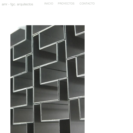
INICIO
PROYECTOS
CONTACTO
amr - fgc. arquitectos