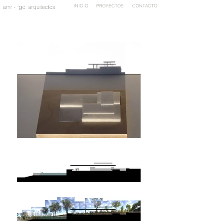
INICIO
PROYECTOS
CONTACTO
amr - fgc. arquitectos