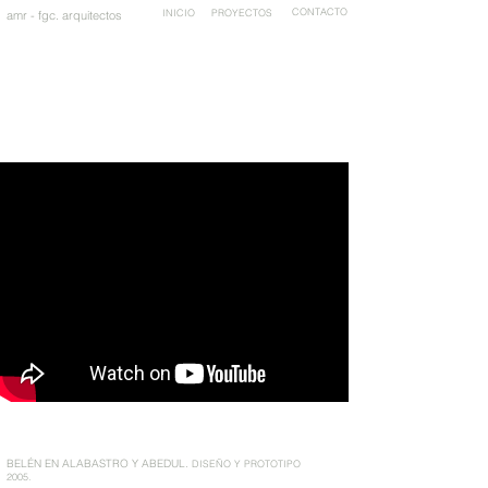
INICIO
PROYECTOS
CONTACTO
amr - fgc. arquitectos
BELÉN EN ALABASTRO Y ABEDUL.
DISEÑO Y PROTOTIPO
2005.