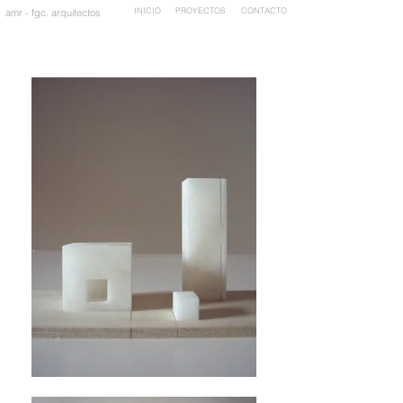
INICIO
PROYECTOS
CONTACTO
amr - fgc. arquitectos